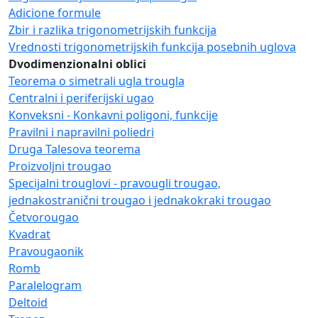
Adicione formule
Zbir i razlika trigonometrijskih funkcija
Vrednosti trigonometrijskih funkcija posebnih uglova
Dvodimenzionalni oblici
Teorema o simetrali ugla trougla
Centralni i periferijski ugao
Konveksni - Konkavni poligoni, funkcije
Pravilni i napravilni poliedri
Druga Talesova teorema
Proizvoljni trougao
Specijalni trouglovi - pravougli trougao,
jednakostranični trougao i jednakokraki trougao
Četvorougao
Kvadrat
Pravougaonik
Romb
Paralelogram
Deltoid