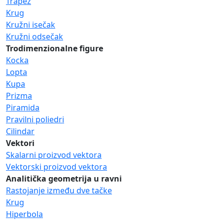
Trapez
Krug
Kružni isečak
Kružni odsečak
Trodimenzionalne figure
Kocka
Lopta
Kupa
Prizma
Piramida
Pravilni poliedri
Cilindar
Vektori
Skalarni proizvod vektora
Vektorski proizvod vektora
Analitička geometrija u ravni
Rastojanje između dve tačke
Krug
Hiperbola