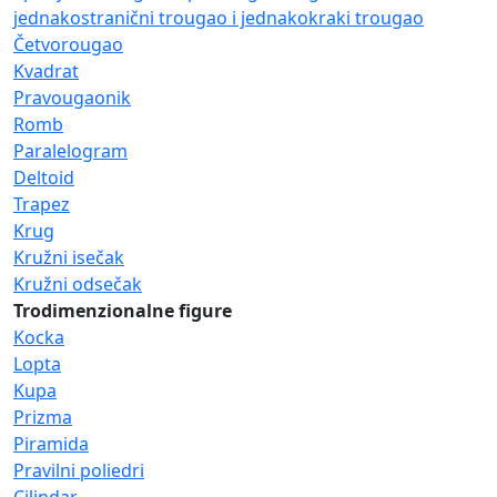
jednakostranični trougao i jednakokraki trougao
Četvorougao
Kvadrat
Pravougaonik
Romb
Paralelogram
Deltoid
Trapez
Krug
Kružni isečak
Kružni odsečak
Trodimenzionalne figure
Kocka
Lopta
Kupa
Prizma
Piramida
Pravilni poliedri
Cilindar