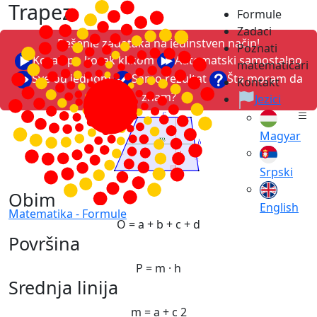
Trapez
Formule
Zadaci
Rešenje zadataka na jedinstven način!
Poznati
Korak po korak klikom
Automatski samostalno
matematičari
Sve od jednom
Samo rezultat
Šta moram da
Kontakt
znam?
Jezici
Magyar
Srpski
Obim
English
Matematika -
Formule
O
=
a
+
b
+
c
+
d
Površina
P
=
m
·
h
Srednja linija
m
=
a
+
c
2