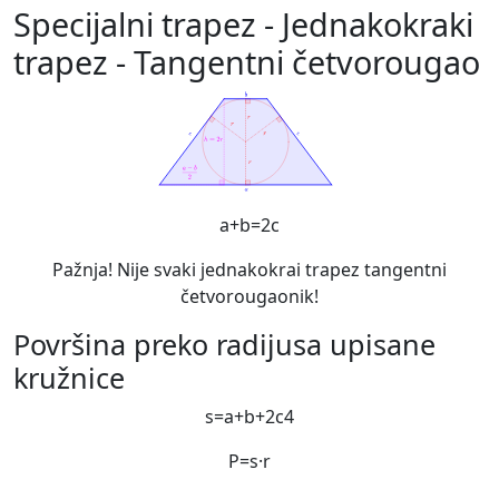
Specijalni trapez - Jednakokraki
trapez - Tangentni četvorougao
a
+
b
=
2
c
Pažnja! Nije svaki jednakokrai trapez tangentni
četvorougaonik!
Površina preko radijusa upisane
kružnice
s
=
a
+
b
+
2
c
4
P
=
s
·
r