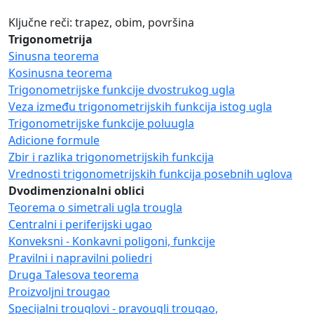
Ključne reči: trapez, obim, površina
Trigonometrija
Sinusna teorema
Kosinusna teorema
Trigonometrijske funkcije dvostrukog ugla
Veza između trigonometrijskih funkcija istog ugla
Trigonometrijske funkcije poluugla
Adicione formule
Zbir i razlika trigonometrijskih funkcija
Vrednosti trigonometrijskih funkcija posebnih uglova
Dvodimenzionalni oblici
Teorema o simetrali ugla trougla
Centralni i periferijski ugao
Konveksni - Konkavni poligoni, funkcije
Pravilni i napravilni poliedri
Druga Talesova teorema
Proizvoljni trougao
Specijalni trouglovi - pravougli trougao,