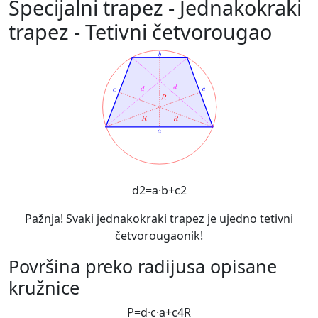
Specijalni trapez - Jednakokraki
trapez - Tetivni četvorougao
d
2
=
a
·
b
+
c
2
Pažnja! Svaki jednakokraki trapez je ujedno tetivni
četvorougaonik!
Površina preko radijusa opisane
kružnice
P
=
d
·
c
·
a
+
c
4
R