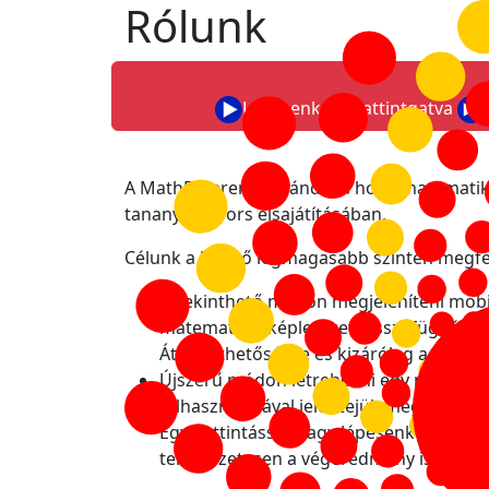
Rólunk
Lépésenként kattintgatva
A MathReference szándéka hogy matematikát
tananyag gyors elsajátításában.
Célunk a lehető legmagasabb szinten megfel
Áttekinthető módon megjeleníteni mobi
matematikai képleteket, összefüggések
Áttekinthetőségre és kizárólag a lénye
Újszerű módon létrehozni egy mindent 
felhasználásával jelentejük meg, ezzel 
Egy kattintással, vagy lépésenként katt
természetesen a végeredmény is a péld