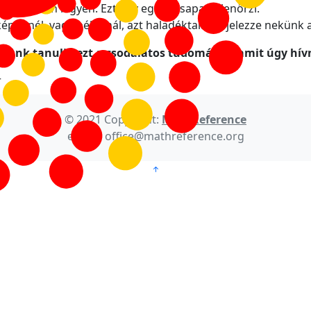
 hibátlan legyen. Ezt egy egész csapat ellenőrzi.
képletnél, vagy példánál, azt haladéktalanul jelezze nekün
elünk tanulja ezt a csodálatos tudományt, amit úgy hí
r
© 2021 Copyright:
MathReference
e-mail: office@mathreference.org