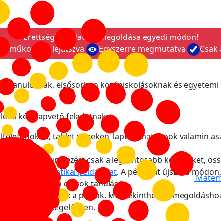
Érettségi feladatsor megoldása egyedi módon!
Önműködően lejátszva
Egyszerre megmutatva
Csak
 tanulóknak, elsősorban középiskolásoknak és egyetemi h
elni két alapvető feladatnak:
ltelefonokon, tablet gépeken, laptop, notebook valamin as
et
.
gre koncentrálunk ezért csak a legfontosabb képleteket, ös
felölelő
matematikai példatárat
. A példákat újszerű módon
Matema
nagyban segítve a diákok tanulását.
ingatva lejátszhatók a példák. Megtekinthető a megoldáshoz
a lejátszását megelőzően.