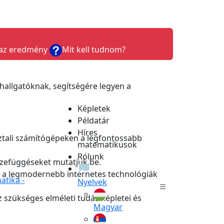
 az eredmény
Mit kell tudnom?
allgatóknak, segítségére legyen a
Képletek
Példatár
Híres
ztali számítógépeken a legfontossabb
matematikusok
Rólunk
szefüggéseket mutatjuk be.
, a legmodernebb internetes technológiák
tika -
Nyelvek
 szükséges elméleti tudás képletei és
Magyar