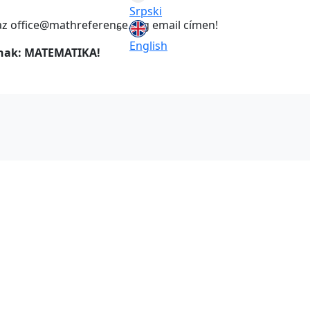
Srpski
k az office@mathreference.org email címen!
English
vnak: MATEMATIKA!