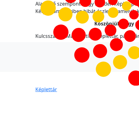
Alapvető szempont hogy minden képlet, példa
Kérjük, amennyiben hibát észlel valamelyik 
Köszönjük hogy v
Kulcsszavak: Matematikai képlettár, páldatá
Képlettár